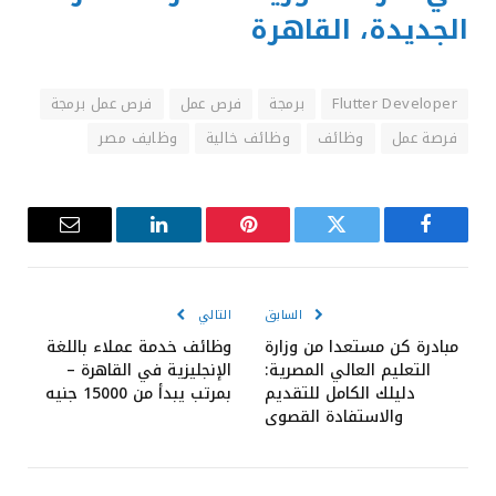
الجديدة، القاهرة
Flutter Developer
برمجة
فرص عمل
فرص عمل برمجة
فرصة عمل
وظائف
وظائف خالية
وظايف مصر
فيسبوك
تويتر
بينتيريست
لينكدإن
البريد
الإلكترون
السابق
التالي
مبادرة كن مستعدا من وزارة
وظائف خدمة عملاء باللغة
التعليم العالي المصرية:
الإنجليزية في القاهرة –
دليلك الكامل للتقديم
بمرتب يبدأ من 15000 جنيه
والاستفادة القصوى