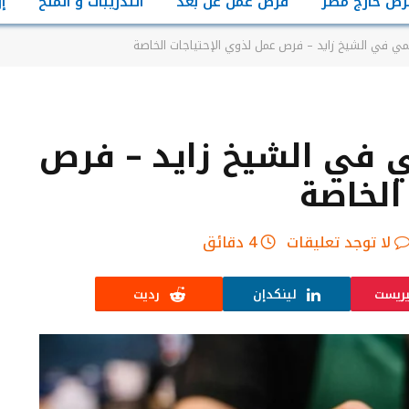
رص خارج مصر
فرص عمل عن بعد
التدريبات و المنح
إ
 في الشيخ زايد – فرص عمل لذوي الإحتياجات الخاصة
في الشيخ زايد – فرص
الخاصة
لا توجد تعليقات
4 دقائق
يريست
لينكدإن
رديت