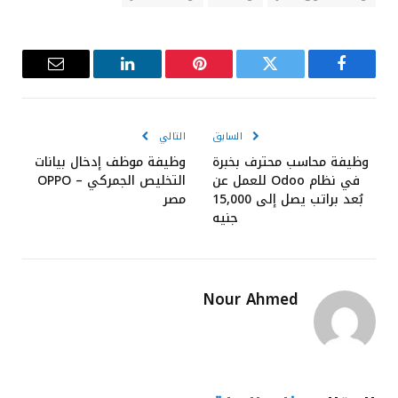
فيسبوك
تويتر
بينتيريست
لينكدإن
البريد
الإلكترون
السابق
التالي
وظيفة محاسب محترف بخبرة
وظيفة موظف إدخال بيانات
في نظام Odoo للعمل عن
التخليص الجمركي – OPPO
بُعد براتب يصل إلى 15,000
مصر
جنيه
Nour Ahmed