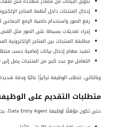
تحويل البيانات من مصادر متعددة مثل ملفات PDF والمواقع الإلكترونية إلى Excel أو جداول البيان
إدخال المنتجات داخل أنظمة المتاجر الإلكترونية مثل 2
رفع الصور واستخدام خاصية الرفع الجماعي ل
إجراء تعديلات بسيطة على الصور مثل القص و
مطابقة المنتجات بين المتاجر الإلكترونية الم
تنفيذ مهام إدخال بيانات إضافية حسب متطلب
التعامل مع عدد كبير من المنتجات يصل إلى 15,000 منتج شهريًا
وبالتالي، تتطلب الوظيفة تركيزًا عاليًا ودقة شديدة
متطلبات التقديم على الوظيفة
حتى تكون مؤهلًا لوظيفة Data Entry Agent، يجب توفر الشروط التالية: