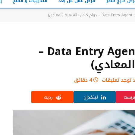
رص خارج مصر
فرص عمل عن بعد
التدريبات و المنح
إ
عادي)
وظيفة إدخال بيانات Data Entry Agent –
المعادي)
ا توجد تعليقات
4 دقائق
يريست
لينكدإن
رديت