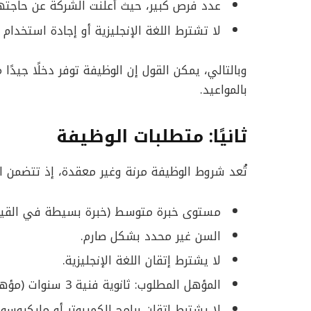
عدد فرص كبير، حيث أعلنت الشركة عن حاجتها لـ 3 مندو
لا تشترط اللغة الإنجليزية أو إجادة استخدام ا
وبالتالي، يمكن القول إن الوظيفة توفر دخلًا جيدًا
بالمواعيد.
ثانيًا: متطلبات الوظيفة
تُعد شروط الوظيفة مرنة وغير معقدة، إذ تتضمن ال
مستوى خبرة متوسط (خبرة بسيطة في القيادة
السن غير محدد بشكل صارم.
لا يشترط إتقان اللغة الإنجليزية.
المؤهل المطلوب: ثانوية فنية 3 سنوات (مؤهل متوسط).
لا يشترط إتقان برامج الكمبيوتر أو مايكروس