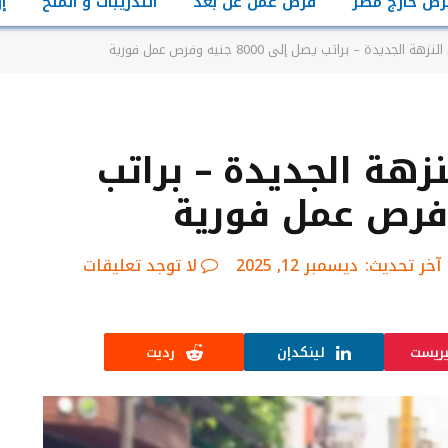
رص خارج مصر
فرص عمل عن بعد
التدريبات و المنح
إ
ديدة – براتب يصل إلى 8000 جنيه وفرص عمل فورية
هة الجديدة – براتب
آخر تحديث:
ديسمبر 12, 2025
لا توجد تعليقات
يريست
لينكدإن
رديت