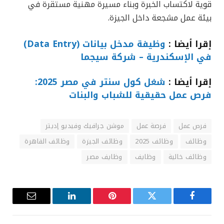
قوية لاكتساب الخبرة وبناء مسيرة مهنية مستقرة في
بيئة عمل مشجعة داخل الجيزة.
إقرا أيضا :
وظيفة مدخل بيانات (Data Entry)
في الإسكندرية – شركة سيجما
إقرا أيضا :
شغل كول سنتر في مصر 2025:
فرص عمل حقيقية للشباب والبنات
فرص عمل
فرصة عمل
موشن جرافيك وفيديو إديتر
وظائف
وظائف 2025
وظائف الجيزة
وظائف القاهرة
وظائف خالية
وظايف
وظايف مصر
فيسبوك
تويتر
بينتيريست
لينكدإن
البريد
الإلكترون