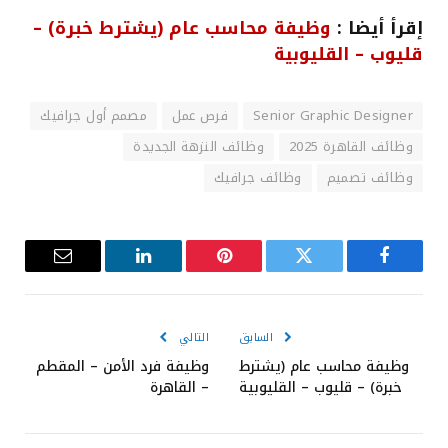
إقرأ أيضا :
وظيفة محاسب عام (يشترط خبرة) –
قليوب – القليوبية
Senior Graphic Designer
فرص عمل
مصمم أول جرافيك
وظائف القاهرة 2025
وظائف النزهة الجديدة
وظائف تصميم
وظائف جرافيك
فيسبوك
تويتر
بينتيريست
لينكدإن
البريد
الإلكترون
السابق
التالي
وظيفة محاسب عام (يشترط
وظيفة فرد الأمن – المقطم
خبرة) – قليوب – القليوبية
– القاهرة