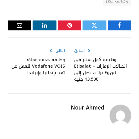
وظايف مصر
فيسبوك
تويتر
بينتيريست
لينكدإن
البريد
الإلكترون
السابق
التالي
وظيفة كول سنتر في
وظيفة خدمة عملاء
اتصالات الإمارات – Etisalat
Vodafone VOIS للعمل عن
Egypt براتب يصل إلى
بُعد بإنجلترا وإيرلندا
13,500 جنيه
Nour Ahmed