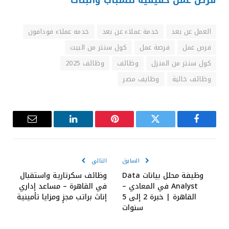
فرص عمل حقيقية للشباب والبنات
العمل عن بعد
خدمة عملاء عن بعد
خدمه عملاء فودافون
فرص عمل
فرصة عمل
كول سنتر من البيت
كول سنتر من المنزل
وظائف
وظائف 2025
وظائف خالية
وظايف مصر
فيسبوك
تويتر
بينتيريست
لينكدإن
البريد
الإلكترون
السابق
التالي
وظيفة محلل بيانات Data
وظائف سكرتارية واستقبال
Analyst في المعادي –
في القاهرة – مساعد إداري
القاهرة | خبرة 2 إلى 5
إناث براتب مجزٍ ومزايا تأمينية
سنوات